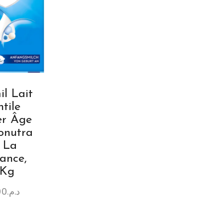
l Lait
ntile
er Âge
onutra
 La
ance,
 Kg
00
د.م.