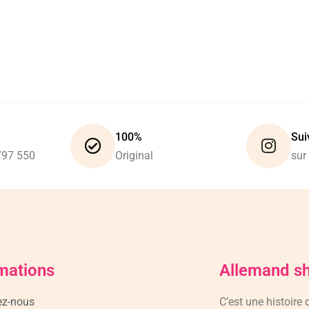
100%
Sui
797 550
Original
sur
mations
Allemand s
ez-nous
C’est une histoire