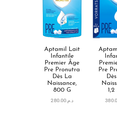
Aptamil Lait
Aptami
Infantile
Infa
Premier Âge
Premi
Pre Pronutra
Pre Pr
Dès La
Dès
Naissance,
Naiss
800 G
1,2
280.00
د.م.
380.