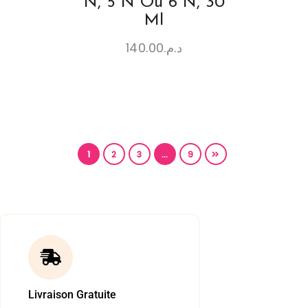
N, 5 N Ou 6 N, 30
Ml
140.00
د.م.
1
2
3
…
9
Livraison Gratuite