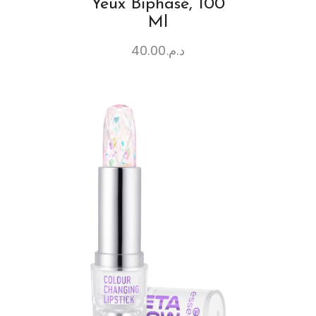
Yeux Biphasé, 100
Ml
40.00
د.م.