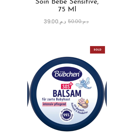
Soin Bébé Sensitive,
75 Ml
39.00
د.م.
50.00
د.م.
SOLD
OUT