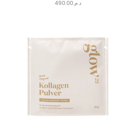
490.00
د.م.