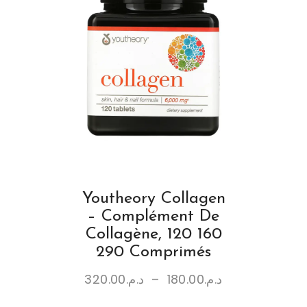
Youtheory Collagen
– Complément De
Collagène, 120 160
290 Comprimés
320.00
د.م.
–
180.00
د.م.