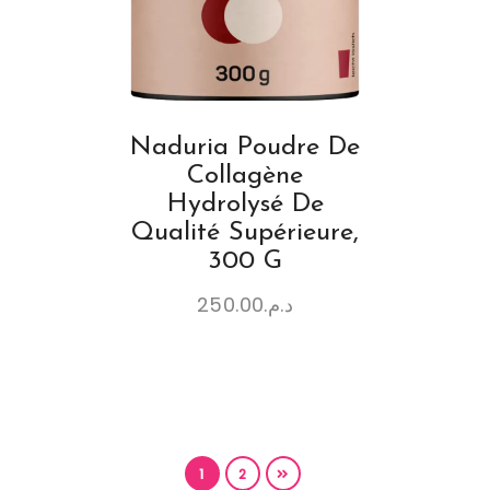
Naduria Poudre De
Collagène
Hydrolysé De
Qualité Supérieure,
300 G
250.00
د.م.
1
2