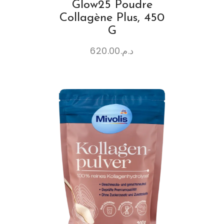
Glow25 Poudre
Collagène Plus, 450
G
620.00
د.م.