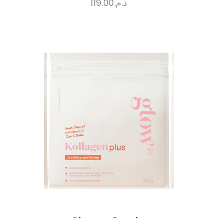
119.00
د.م.