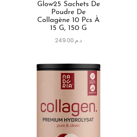
Glow25 Sachets De
Poudre De
Collagène 10 Pcs À
15 G, 150 G
249.00
د.م.