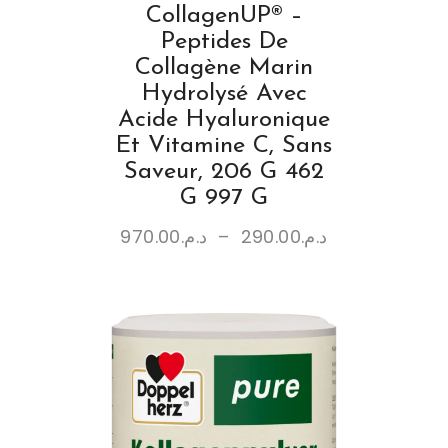
CollagenUP® –
Peptides De
Collagène Marin
Hydrolysé Avec
Acide Hyaluronique
Et Vitamine C, Sans
Saveur, 206 G 462
G 997 G
970.00
د.م.
–
290.00
د.م.