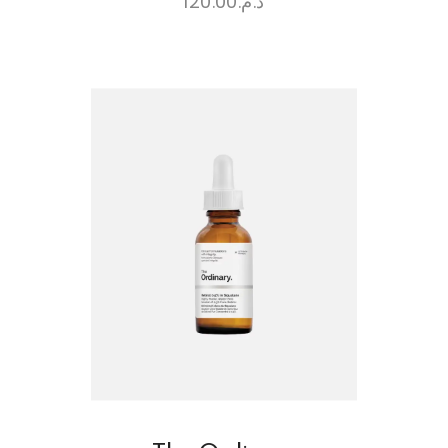
120.00
د.م.