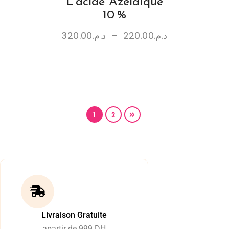
L’acide Azélaïque
10 %
320.00
د.م.
–
220.00
د.م.
1
2
Livraison Gratuite
apartir de 999 DH