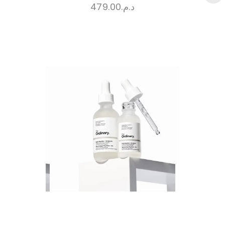
479.00
د.م.