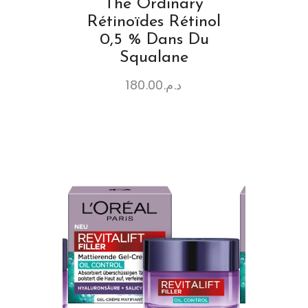
The Ordinary
Rétinoïdes Rétinol
0,5 % Dans Du
Squalane
180.00
د.م.