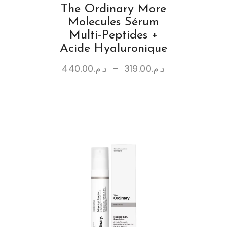
The Ordinary More
Molecules Sérum
Multi-Peptides +
Acide Hyaluronique
440.00
د.م.
–
319.00
د.م.