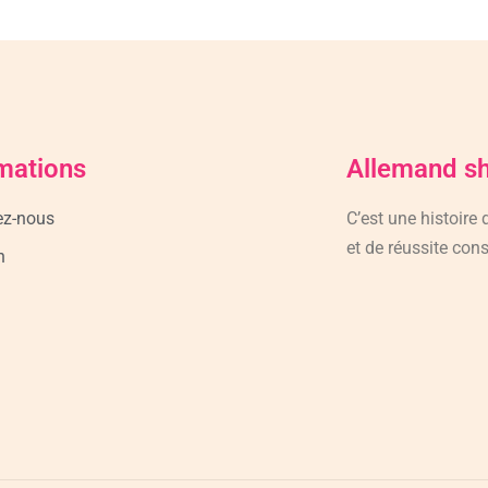
mations
Allemand s
ez-nous
C’est une histoire
et de réussite cons
n