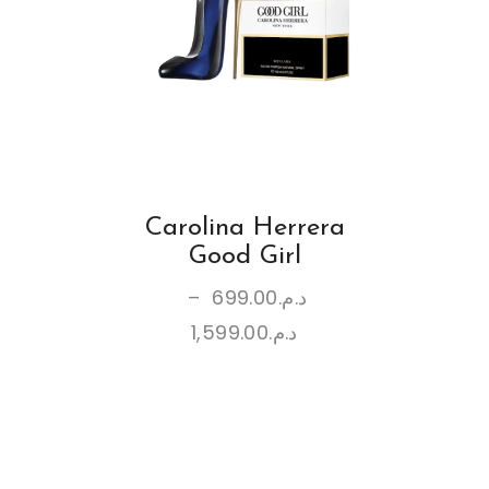
Carolina Herrera
Good Girl
–
699.00
د.م.
1,599.00
د.م.