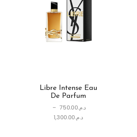
Libre Intense Eau
De Parfum
–
750.00
د.م.
1,300.00
د.م.