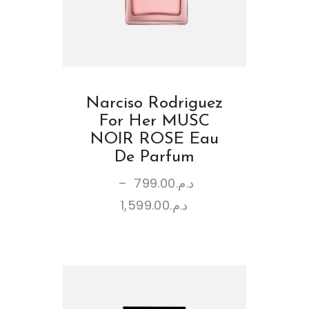
Narciso Rodriguez
For Her MUSC
NOIR ROSE Eau
De Parfum
–
799.00
د.م.
1,599.00
د.م.