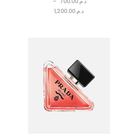
–
700.00
د.م.
1,200.00
د.م.