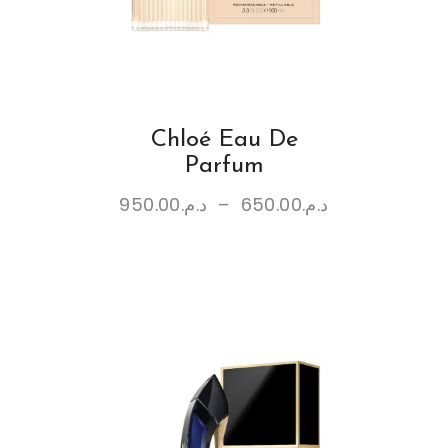
Chloé Eau De
Parfum
950.00
د.م.
–
650.00
د.م.