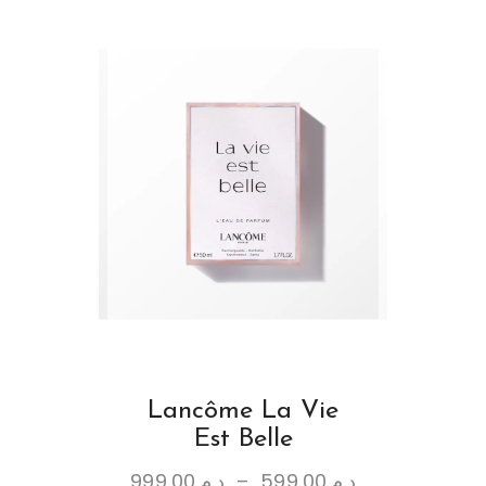
Lancôme La Vie
Est Belle
999.00
د.م.
–
599.00
د.م.