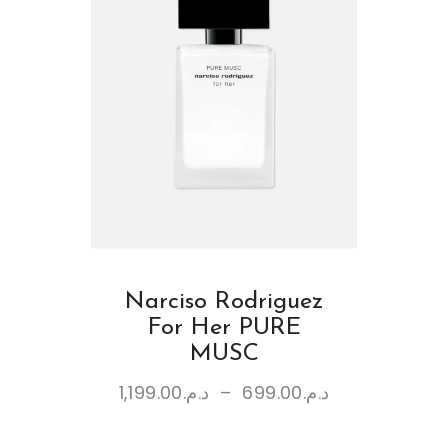
Narciso Rodriguez
For Her PURE
MUSC
1,199.00
د.م.
–
699.00
د.م.