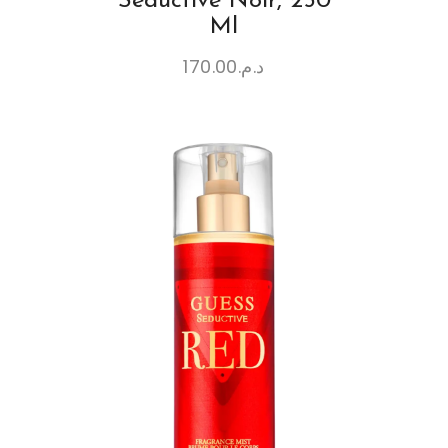
Seductive Noir, 250
Ml
170.00
د.م.