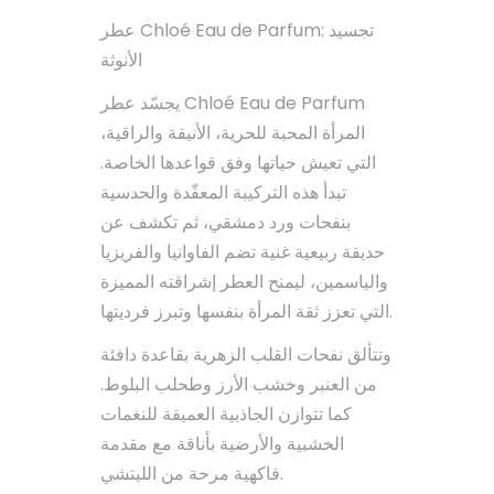
عطر Chloé Eau de Parfum: تجسيد
الأنوثة
يجسّد عطر Chloé Eau de Parfum
المرأة المحبة للحرية، الأنيقة والراقية،
التي تعيش حياتها وفق قواعدها الخاصة.
تبدأ هذه التركيبة المعقّدة والحدسية
بنفحات ورد دمشقي، ثم تكشف عن
حديقة ربيعية غنية تضم الفاوانيا والفريزيا
والياسمين، ليمنح العطر إشراقته المميزة
التي تعزز ثقة المرأة بنفسها وتبرز فرديتها.
وتتألق نفحات القلب الزهرية بقاعدة دافئة
من العنبر وخشب الأرز وطحلب البلوط.
كما تتوازن الجاذبية العميقة للنغمات
الخشبية والأرضية بأناقة مع مقدمة
فاكهية مرحة من الليتشي.