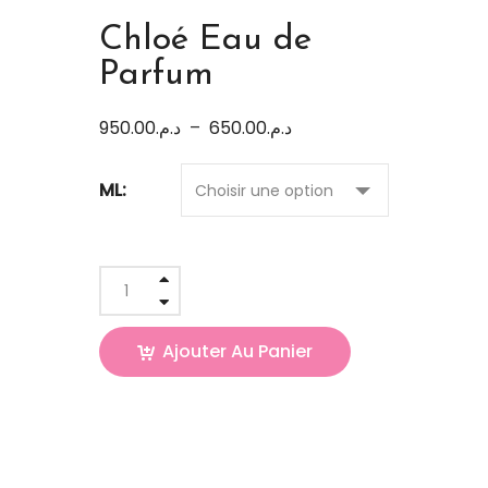
Chloé Eau de
Parfum
950.00
د.م.
–
650.00
د.م.
ML:
Ajouter Au Panier