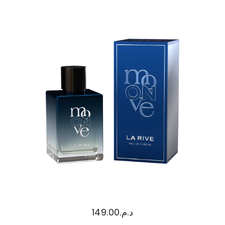
149.00
د.م.