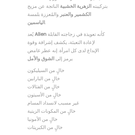
بتركيبته
الزهرية الخشبية
الناتجة عن مزيج
الكشمير والعنبر
والمُعززة بلمسة
الياسمين
.
يُعد
Alien
كأنه تعويذة في زجاجته القابلة
لإعادة التعبئة، يكشف إشراقة وقوة
الإبداع لدى كل امرأة. إنه عطر غامض
يرمز إلى
الشوق والأمل
خالٍ من السيليكون
خالٍ من البارابين
خالٍ من الفثالات
خالٍ من الأسيتون
غير مسبب لانسداد المسام
خالٍ من المكونات الزيتية
خالٍ من الأمونيا
خالٍ من الكبريتات