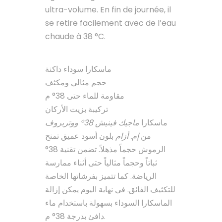
ultra-volume. En fin de journée, il
se retire facilement avec de l’eau
chaude à 38 °C.
ماسكارا سوداء داكنة
حجم مثالي ومكثف
مقاومة للماء حتى 38° م
تركيبة بزيت الأركان
ماسكارا
ماجيك فينيش 38° ووتربروف
من
إم. أزام
بلون أسود عميق تمنح
الرموش حجماً مذهلاً. تضمن تقنية 38°
ثباتاً وحجماً مثالياً حتى أثناء ممارسة
الرياضة. كما تتميز بفرشاتها الخاصة
للتكثيف الفائق. في نهاية اليوم يمكن إزالة
الماسكارا السوداء بسهولة باستخدام ماء
دافئ بدرجة 38° م.