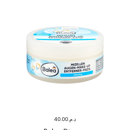
40.00
د.م.