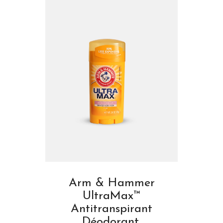
Arm & Hammer
UltraMax™
Antitranspirant
Déodorant,