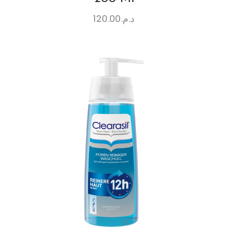
120.00
د.م.