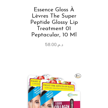
Essence Gloss À
Lèvres The Super
Peptide Glossy Lip
Treatment 01
Peptacular, 10 Ml
58.00
د.م.