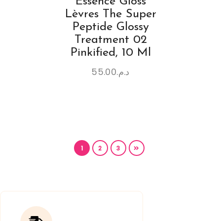
Essence Gloss
Lèvres The Super
Peptide Glossy
Treatment 02
Pinkified, 10 Ml
55.00
د.م.
1
2
3