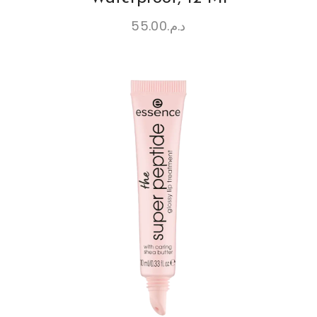
55.00
د.م.