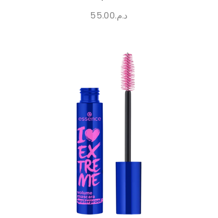
55.00
د.م.