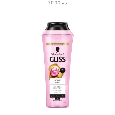
70.00
د.م.