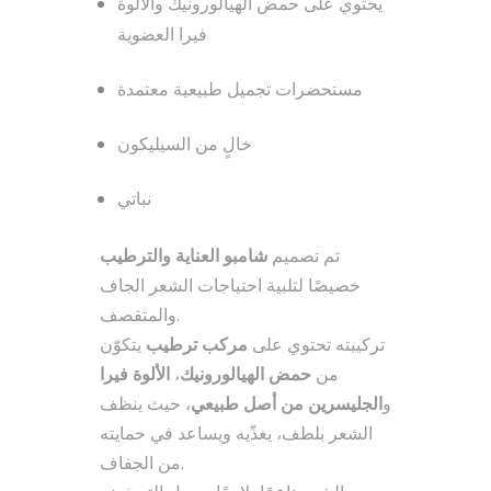
يحتوي على حمض الهيالورونيك والألوة
فيرا العضوية
مستحضرات تجميل طبيعية معتمدة
خالٍ من السيليكون
نباتي
تم تصميم
شامبو العناية والترطيب
خصيصًا لتلبية احتياجات الشعر الجاف
والمتقصف.
تركيبته تحتوي على
مركب ترطيب
يتكوّن
الألوة فيرا
،
حمض الهيالورونيك
من
و
الجليسرين من أصل طبيعي
، حيث ينظف
الشعر بلطف، يغذّيه ويساعد في حمايته
من الجفاف.