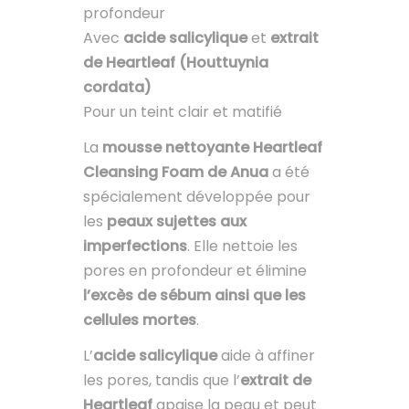
profondeur
Avec
acide salicylique
et
extrait
de Heartleaf (Houttuynia
cordata)
Pour un teint clair et matifié
La
mousse nettoyante Heartleaf
Cleansing Foam de Anua
a été
spécialement développée pour
les
peaux sujettes aux
imperfections
. Elle nettoie les
pores en profondeur et élimine
l’excès de sébum ainsi que les
cellules mortes
.
L’
acide salicylique
aide à affiner
les pores, tandis que l’
extrait de
Heartleaf
apaise la peau et peut