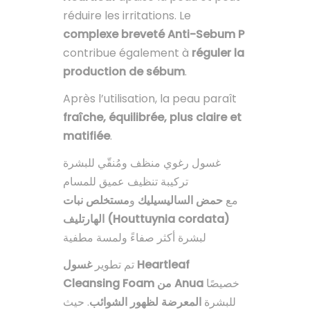
réduire les irritations. Le
complexe breveté Anti-Sebum P
contribue également à
réguler la
production de sébum
.
Après l’utilisation, la peau paraît
fraîche, équilibrée, plus claire et
matifiée
.
غسول رغوي منظف ومُنقّي للبشرة
تركيبة تنظيف عميق للمسام
مع
حمض الساليسيليك
و
مستخلص نبات
الهارتليف (Houttuynia cordata)
لبشرة أكثر صفاءً ولمسة مطفية
تم تطوير
غسول Heartleaf
خصيصًا
Cleansing Foam من Anua
للبشرة
المعرضة لظهور الشوائب
. حيث