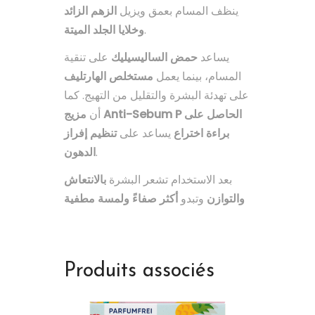
ينظف المسام بعمق ويزيل
الزهم الزائد
وخلايا الجلد الميتة
.
يساعد
حمض الساليسيليك
على تنقية
المسام، بينما يعمل
مستخلص الهارتليف
على تهدئة البشرة والتقليل من التهيج. كما
أن
مزيج Anti-Sebum P الحاصل على
براءة اختراع
يساعد على
تنظيم إفراز
الدهون
.
بعد الاستخدام تشعر البشرة
بالانتعاش
والتوازن
وتبدو
أكثر صفاءً ولمسة مطفية
Produits associés