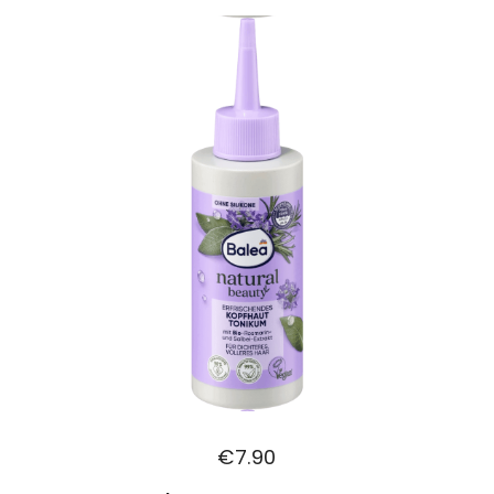
€
7.90