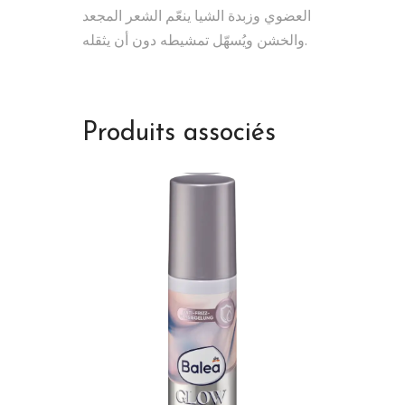
العضوي وزبدة الشيا ينعّم الشعر المجعد
والخشن ويُسهّل تمشيطه دون أن يثقله.
Produits associés