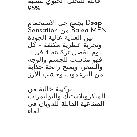
قابلة للتحلل الحيوي بنسبة
%95
يجمع جل الاستحمام Deep
Sensation من Balea MEN
بين العناية عالية الجودة
وتجربة عطرية مكثفة – كل
يوم. بفضل تركيبته 4 في 1،
فهو مناسب للجسم والوجه
والشعر، ويمنح رائحة جذابة
من البرغموت وخشب الأرز
تركيبة خالية من
الميكروبلاستيك والبوليمرات
الصناعية القابلة للذوبان في
الماء