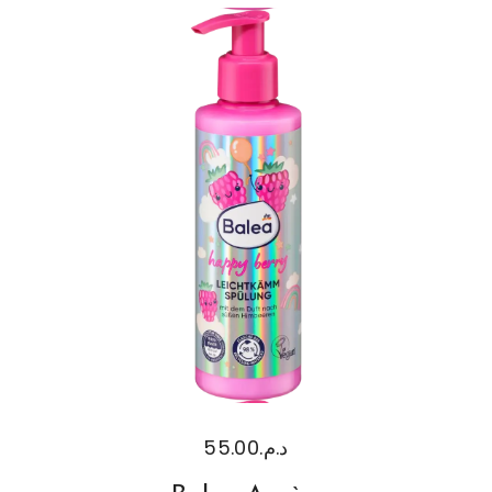
55.00
د.م.