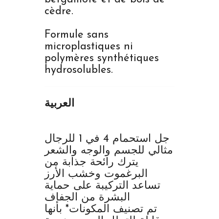
cèdre.
Formule sans
microplastiques ni
polymères synthétiques
hydrosolubles.
العربية
جل استحمام 4 في 1 للرجال
مثالي للجسم والوجه والشعر
يترك رائحة جذابة من
البرغموت وخشب الأرز
تساعد التركيبة على حماية
البشرة من الجفاف
تم تصنيف المكونات* بأنها