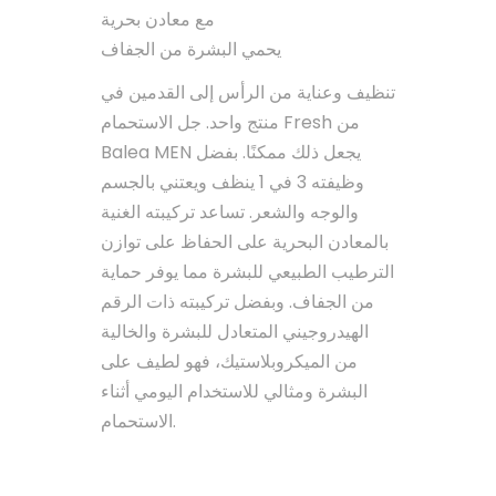
مع معادن بحرية
يحمي البشرة من الجفاف
تنظيف وعناية من الرأس إلى القدمين في
منتج واحد. جل الاستحمام Fresh من
Balea MEN يجعل ذلك ممكنًا. بفضل
وظيفته 3 في 1 ينظف ويعتني بالجسم
والوجه والشعر. تساعد تركيبته الغنية
بالمعادن البحرية على الحفاظ على توازن
الترطيب الطبيعي للبشرة مما يوفر حماية
من الجفاف. وبفضل تركيبته ذات الرقم
الهيدروجيني المتعادل للبشرة والخالية
من الميكروبلاستيك، فهو لطيف على
البشرة ومثالي للاستخدام اليومي أثناء
الاستحمام.