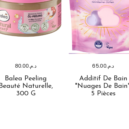
80.00
د.م.
65.00
د.م.
Balea Peeling
Additif De Bain
Beauté Naturelle,
"Nuages De Bain"
300 G
5 Pièces