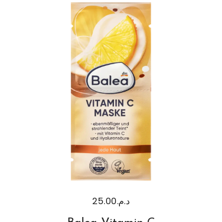
25.00
د.م.