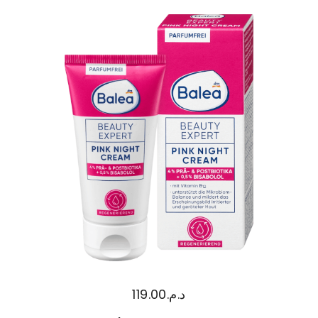
119.00
د.م.