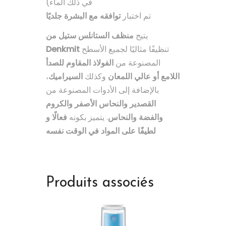
في ذلك الماء)
تم اختبار
توافقه مع البشرة جلديًا
يتيح
منظف الستانلس ستيل من
Denkmit
تنظيفًا مثاليًا لجميع الأسطح
المصنوعة من
الفولاذ المقاوم للصدأ
،
السيراميك
وكذلك
اللامع أو عالي اللمعان
بالإضافة إلى الأدوات المصنوعة من
القصدير والنحاس الأصفر والكروم
والفضة والنحاس
. يتميز بكونه
فعالًا و
لطيفًا على المواد في الوقت نفسه
Produits associés