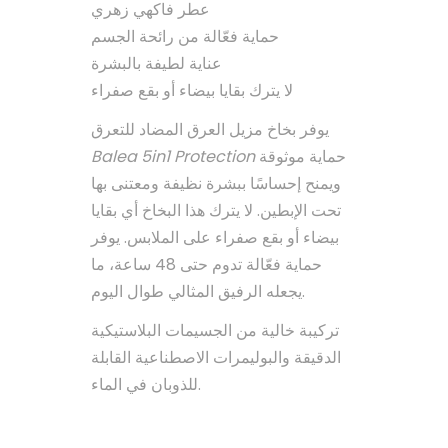
عطر فاكهي زهري
حماية فعّالة من رائحة الجسم
عناية لطيفة بالبشرة
لا يترك بقايا بيضاء أو بقع صفراء
يوفر بخاخ مزيل العرق المضاد للتعرق
Balea 5in1 Protection
حماية موثوقة
ويمنح إحساسًا ببشرة نظيفة ومعتنى بها
تحت الإبطين. لا يترك هذا البخاخ أي بقايا
بيضاء أو بقع صفراء على الملابس. يوفر
حماية فعّالة تدوم حتى 48 ساعة، ما
يجعله الرفيق المثالي طوال اليوم.
تركيبة خالية من الجسيمات البلاستيكية
الدقيقة والبوليمرات الاصطناعية القابلة
للذوبان في الماء.