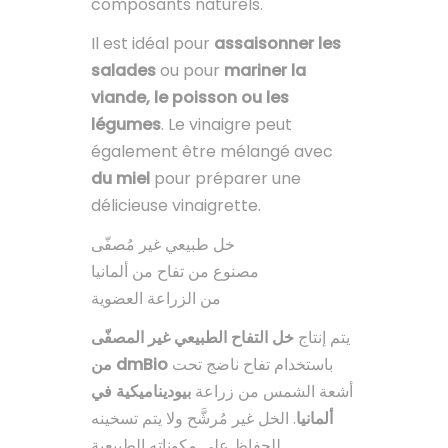
composants naturels.
Il est idéal pour
assaisonner les
salades
ou pour
mariner la
viande, le poisson ou les
légumes
. Le vinaigre peut
également être mélangé avec
du miel
pour préparer une
délicieuse vinaigrette.
خل طبيعي غير مُصفّى
مصنوع من تفاح من ألمانيا
من الزراعة العضوية
يتم إنتاج
خل التفاح الطبيعي غير المصفّى
باستخدام تفاح ناضج تحت
من dmBio
أشعة الشمس من زراعة
بيوديناميكية في
ألمانيا
. الخل غير مُرشَّح ولا يتم تسخينه
للحفاظ على مكوناته الطبيعية.