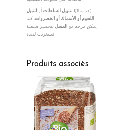
يُعد مثاليًا
لتتبيل السلطات
أو
لتتبيل
اللحوم أو الأسماك أو الخضروات
. كما
يمكن مزجه مع
العسل
لتحضير صلصة
فينيغريت لذيذة
Produits associés