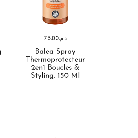
75.00
د.م.
g
Balea Spray
Thermoprotecteur
2en1 Boucles &
Styling, 150 Ml