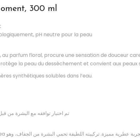
moment, 300 ml
t
logiquement, pH neutre pour la peau
, au parfum floral, procure une sensation de douceur car
protège la peau du dessèchement et convient aux peaux s
res synthétiques solubles dans l’eau.
تم اختبار توافقه مع البشرة من قب