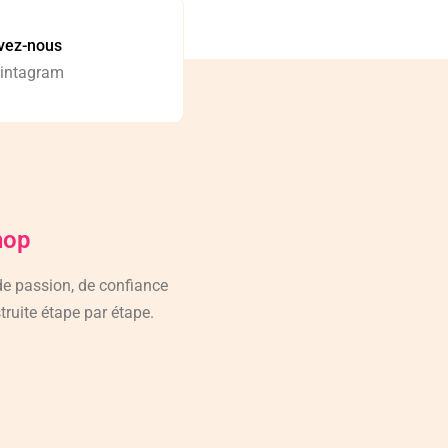
vez-nous
 intagram
hop
 de passion, de confiance
truite étape par étape.