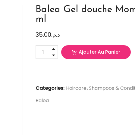
Balea Gel douche Mom
ml
35.00
د.م.
Ajouter Au Panier
Categories:
Haircare
Shampoos & Condit
Balea