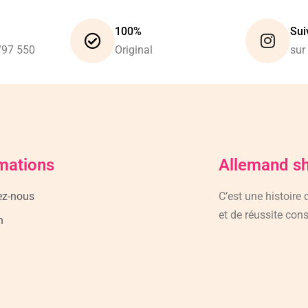
100%
Sui
797 550
Original
sur
mations
Allemand s
ez-nous
C’est une histoire
et de réussite cons
n