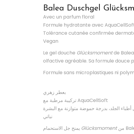
Balea
Duschgel Glücks
Avec un parfum floral
Formule hydratante avec AquaCellSof
Tolérance cutanée confirmée dermato
Vegan
Le gel douche
Glücksmoment
de Balea
olfactive agréable. Sa formule douce 
Formule sans microplastiques ni polymè
بعطر زهري
تركيبة مرطبة مع AquaCellSoft
ل أطباء الجلد، بدرجة حموضة متوازنة مع البشرة
نباتي
يمنح جل الاستحمام
Glücksmoment
من Balea برائحته الزهرية إحساسًا ناعمًا على البشرة وتجربة عطرية مميزة. تركيبته اللطيفة تحمي البشرة من الجفاف، وهو