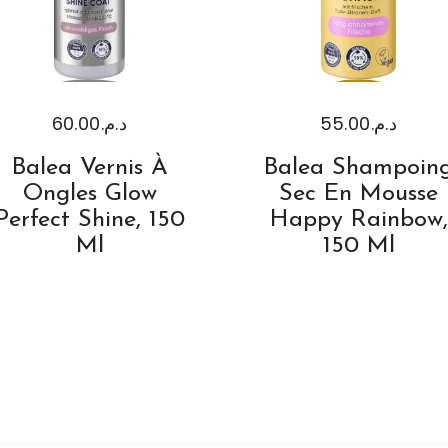
60.00
د.م.
55.00
د.م.
Balea Vernis À
Balea Shampoin
Ongles Glow
Sec En Mousse
Perfect Shine, 150
Happy Rainbow,
Ml
150 Ml