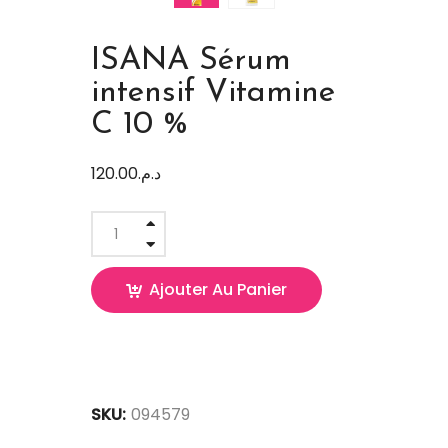
ISANA Sérum
intensif Vitamine
C 10 %
120.00
د.م.
Ajouter Au Panier
SKU:
094579