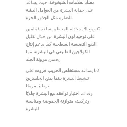
مضاد لعلامات الشيخوخة
. حيث يساعد
على حماية البشرة من
العوامل البيئية
الضارة مثل الجذور الحرة
.
ومع الاستخدام المنتظم يساعد فيتامين C
على
توحيد لون البشرة
من خلال تقليل
البقع التصبغية السطحية
كما يدعم
إنتاج
الكولاجين الطبيعي في البشرة
، مما
مرونة الجلد
يحسن
.
كما يساعد
مستخلص الجريب فروت
على
تنشيط البشرة بينما يمنح
الجلسرين
ترطيبًا مريحًا.
وقد تم
اختبار توافقه مع البشرة جلديًا
وتركيبته
متوازنة الحموضة ومناسبة
للبشرة