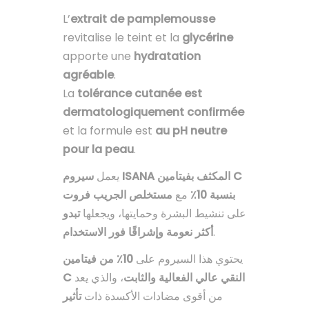
L’
extrait de pamplemousse
revitalise le teint et la
glycérine
apporte une
hydratation
agréable
.
La
tolérance cutanée est
dermatologiquement confirmée
et la formule est
au pH neutre
pour la peau
.
يعمل
سيروم ISANA المكثف بفيتامين C
بنسبة 10٪
مع
مستخلص الجريب فروت
على تنشيط البشرة وحمايتها، ويجعلها
تبدو
أكثر نعومة وإشراقًا فور الاستخدام
.
يحتوي هذا السيروم على
10٪ من فيتامين
C النقي عالي الفعالية والثابت
، والذي يعد
من أقوى مضادات الأكسدة ذات
تأثير