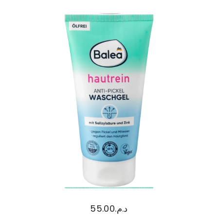
55.00
د.م.