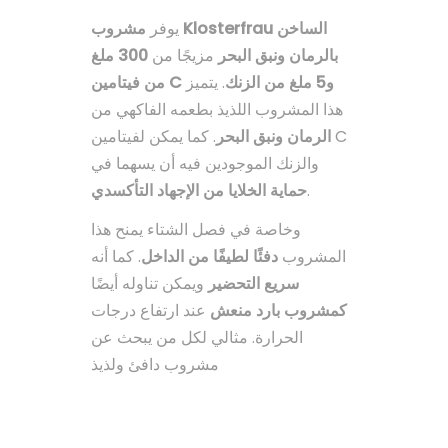
يوفر
مشروب Klosterfrau الساخن
بالرمان ونبق البحر
مزيجًا من
300 ملغ
من فيتامين C و5 ملغ من الزنك
. يتميز
هذا المشروب اللذيذ بطعمه الفاكهي من
الرمان ونبق البحر
. كما يمكن لفيتامين C
والزنك الموجودين فيه أن يسهما في
حماية الخلايا من الإجهاد التأكسدي
.
وخاصة في فصل الشتاء يمنح هذا
المشروب
دفئًا لطيفًا من الداخل
. كما أنه
سريع التحضير
ويمكن تناوله أيضًا
كمشروب بارد منعش
عند ارتفاع درجات
الحرارة. مثالي لكل من يبحث عن
مشروب دافئ ولذيذ