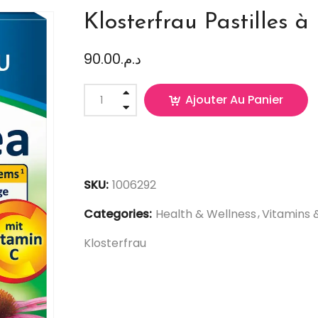
Klosterfrau Pastilles à 
90.00
د.م.
Ajouter Au Panier
SKU:
1006292
Categories:
Health & Wellness
Vitamins
Klosterfrau