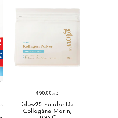
490.00
د.م.
s
Glow25 Poudre De
Collagène Marin,