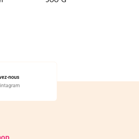
n
300 G
vez-nous
 intagram
hop