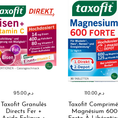
95.00
د.م.
110.00
د.م.
Taxofit Granulés
Taxofit Comprimé
Directs Fer +
Magnésium 600