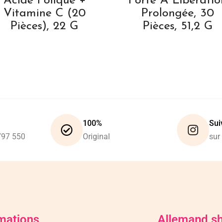
Acide Folique +
Forte À Libératio
Vitamine C (20
Prolongée, 30
Pièces), 22 G
Pièces, 51,2 G
100%
Sui
797 550
Original
sur
mations
Allemand s