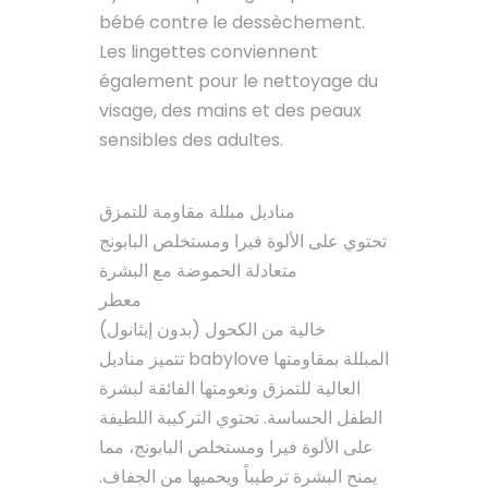
bébé contre le dessèchement.
Les lingettes conviennent
également pour le nettoyage du
visage, des mains et des peaux
sensibles des adultes.
مناديل مبللة مقاومة للتمزق
تحتوي على الألوة فيرا ومستخلص البابونج
متعادلة الحموضة مع البشرة
معطر
خالية من الكحول (بدون إيثانول)
تتميز مناديل babylove المبللة بمقاومتها
العالية للتمزق ونعومتها الفائقة لبشرة
الطفل الحساسة. تحتوي التركيبة اللطيفة
على الألوة فيرا ومستخلص البابونج، مما
يمنح البشرة ترطيباً ويحميها من الجفاف.