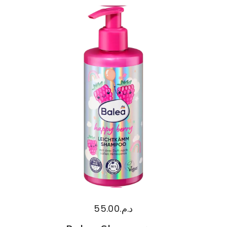
55.00
د.م.