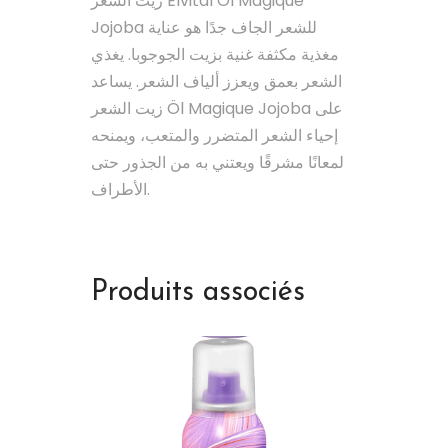
زيت الشعر Elvital Öl Magique
Jojoba للشعر الجاف جدًا هو عناية
مغذية مكثفة غنية بزيت الجوجوبا. يغذي
الشعر بعمق ويعزز ألياف الشعر. يساعد
زيت الشعر Öl Magique Jojoba على
إحياء الشعر المتضرر والمتعب، ويمنحه
لمعانًا مشرقًا ويعتني به من الجذور حتى
الأطراف.
Produits associés