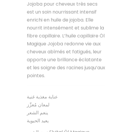
Jojoba pour cheveux très secs
est un soin nourrissant intensif
enrichi en huile de jojoba. Elle
nourrit intensément et sublime la
fibre capillaire. L’huile capillaire Öl
Magique Jojoba redonne vie aux
cheveux abîmés et fatigués, leur
apporte une brillance éclatante
et les soigne des racines jusqu’aux
pointes.
عناية مغذية غنية
لمعان مُعزِّز
ينعم الشعر
يعيد الحيوية