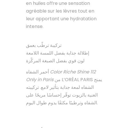
en huiles offre une sensation
agréable sur les lèvres tout en
leur apportant une hydratation
intense.
تركيبة ترطّب بعمق
إطلالة جذابة بفضل اللمسة اللامعة
لون قوي بفضل الصبغة المركّزة
أحمر الشفاه
Color Riche Shine 112
Only in Paris
من L’ORÉAL PARIS يمنح
الشفاه لمعة جذابة بتأثير لامع. تركيبته
الغنية بالزيوت توفّر إحساسًا مريحًا على
الشفاه وترطيبًا مكثفًا يدوم طوال اليوم.