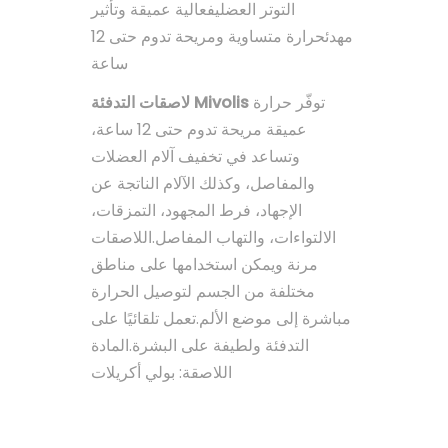
التوتر العضليفعالية عميقة وتأثير
مهدئحرارة متساوية ومريحة تدوم حتى 12
ساعة
توفّر حرارة
لاصقات التدفئة Mivolis
عميقة مريحة تدوم حتى 12 ساعة،
وتساعد في تخفيف آلام العضلات
والمفاصل، وكذلك الآلام الناتجة عن
الإجهاد، فرط المجهود، التمزقات،
الالتواءات، والتهاب المفاصل.اللاصقات
مرنة ويمكن استخدامها على مناطق
مختلفة من الجسم لتوصيل الحرارة
مباشرة إلى موضع الألم.تعمل تلقائيًا على
التدفئة ولطيفة على البشرة.المادة
اللاصقة: بولي أكريلات