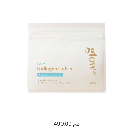
490.00
د.م.