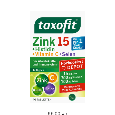
95.00
د.م.