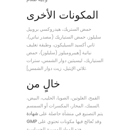
المكونات الأخرى
حمض الستريك، هيدروكسي بروبيل
سليلوز، حمض الستياريك (مصدر نباتي)،
ثاني أكسيد السيليكون، وطبقة تغليف
نباتية [هيبروميلوز (سليلوز)، حمض
الستياريك، ليسيثين دوار الشمس، سترات
ثلاثي الإيثيل، زيت دوار الشمس].
خالٍ من
القمح، الغلوتين، الصويا، الحليب، البيض،
السمك، المحار، المكسرات أو السمسم.
يتم التصنيع في منشأة حاصلة على
شهادة
GMP
وقد تُعالج فيها مكونات تحتوي على
هذه المواد المسببة للحساسية.