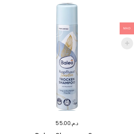
MAD
55.00
د.م.