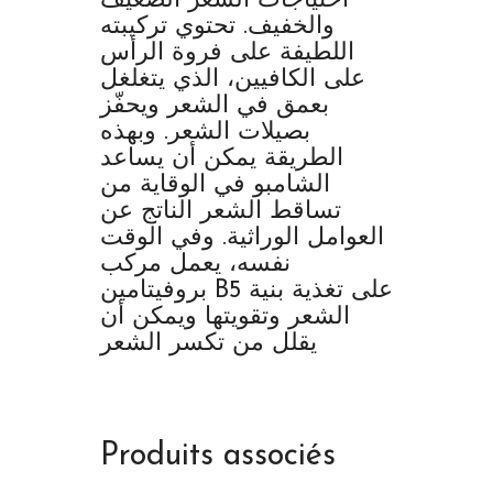
احتياجات الشعر الضعيف
والخفيف. تحتوي تركيبته
اللطيفة على فروة الرأس
على الكافيين، الذي يتغلغل
بعمق في الشعر ويحفّز
بصيلات الشعر. وبهذه
الطريقة يمكن أن يساعد
الشامبو في الوقاية من
تساقط الشعر الناتج عن
العوامل الوراثية. وفي الوقت
نفسه، يعمل مركب
بروفيتامين B5 على تغذية بنية
الشعر وتقويتها ويمكن أن
يقلل من تكسر الشعر
Produits associés