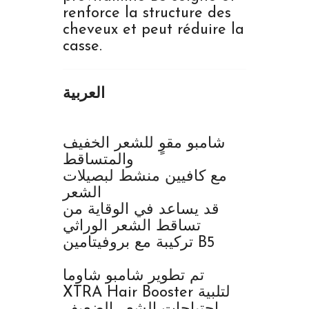
renforce la structure des
cheveux et peut réduire la
casse.
العربية
شامبو مقوٍ للشعر الخفيف
والمتساقط
مع كافيين منشط لبصيلات
الشعر
قد يساعد في الوقاية من
تساقط الشعر الوراثي
تركيبة مع بروفيتامين B5
تم تطوير شامبو شاوما
XTRA Hair Booster لتلبية