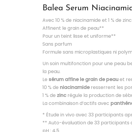
Balea
Serum Niacinamid
Avec 10 % de niacinamide et 1 % de zinc
Affinent le grain de peau**
Pour un teint lisse et uniforme**
Sans parfum
Formule sans microplastiques ni polym
Un soin multifonction pour une peau be
la peau.
Le
sérum affine le grain de peau
et ren
10 % de
niacinamide
resserrent les por
1 % de
zinc
régule la production de sébu
La combinaison d’actifs avec
panthén
* Étude in vivo avec 33 participants apr
** Auto-évaluation de 33 participants a
pH : 4,5