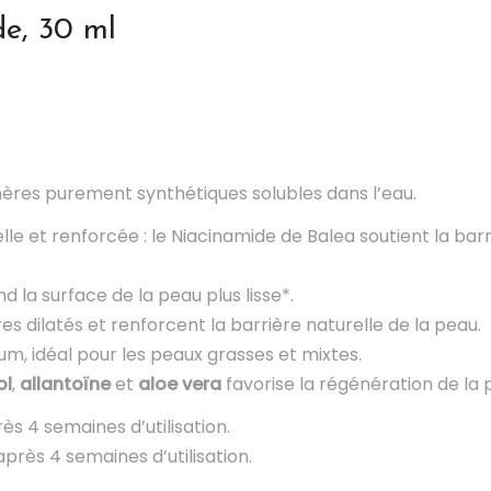
e, 30 ml
ères purement synthétiques solubles dans l’eau.
lle et renforcée : le Niacinamide de Balea soutient la bar
d la surface de la peau plus lisse*.
es dilatés et renforcent la barrière naturelle de la peau.
m, idéal pour les peaux grasses et mixtes.
ol
,
allantoïne
et
aloe vera
favorise la régénération de la
ès 4 semaines d’utilisation.
près 4 semaines d’utilisation.