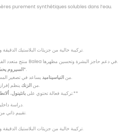
ères purement synthétiques solubles dans l’eau.
تركيبة خالية من جزيئات البلاستيك الدقيقة والبوليمرات الاصطناعية القابلة للذوبان في الماء.
منتج متعدد الفوائد لبشرة جميلة ومحمية: يساعد نياسيناميد من Balea في دعم حاجز البشرة وتحسين مظهرها.
ويجعل سطح الجلد أكثر نعومة*.
السيروم يحس
يساعد في تصغير المسام الواسعة ويقوي الحاجز الطبيعي للبشرة.
10٪ من
النياسيناميد
ينظم إفراز الدهون، ومناسب للبشرة الدهنية والمختلطة.
1٪ من
الزنك
ألانط
،
بانثينول
تركيبة فعالة تحتوي على
تعزز تجديد البشرة وترطبها بعمق.**
* دراسة داخلية على 33 مشتركًا بعد 4 أسابيع من الاستخدام.
** تقييم ذاتي من قبل 33 مشتركًا بعد 4 أسابيع من الاستخدام.
تركيبة خالية من جزيئات البلاستيك الدقيقة والبوليمرات الاصطناعية القابلة للذوبان في الماء.