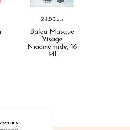
24.99
د.م.
n
Balea Masque
Visage
Niacinamide, 16
Ml
vez-nous