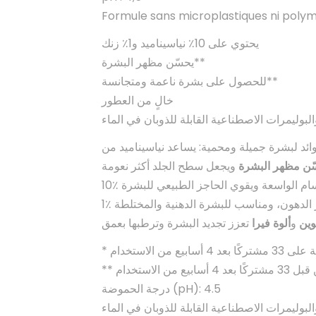
Formule sans microplastiques ni polym
يحتوي على 10٪ نياسيناميد و1٪ زنك
يحسّن مظهر البشرة**
للحصول على بشرة ناعمة ومتجانسة**
خالٍ من العطور
ّن مظهر البشرة
وين
و
ألوة فيرا
درجة الحموضة (pH): 4.5