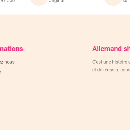
797 550
Original
sur
mations
Allemand s
ez-nous
C’est une histoire
et de réussite cons
n