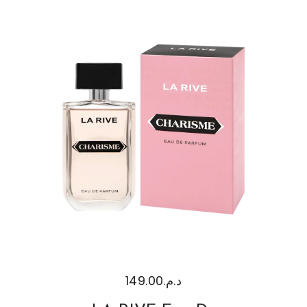
149.00
د.م.