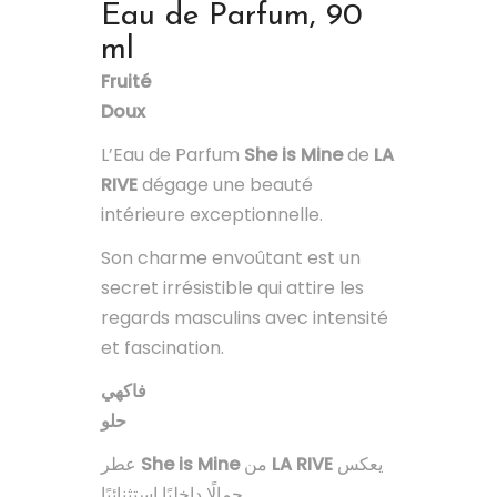
Eau de Parfum, 90
ml
Fruité
Doux
L’Eau de Parfum
She is Mine
de
LA
RIVE
dégage une beauté
intérieure exceptionnelle.
Son charme envoûtant est un
secret irrésistible qui attire les
regards masculins avec intensité
et fascination.
فاكهي
حلو
عطر
She is Mine
من
LA RIVE
يعكس
جمالًا داخليًا استثنائيًا.