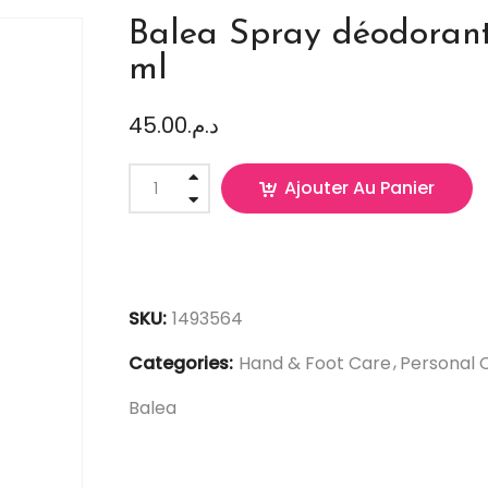
Balea Spray déodorant
ml
45.00
د.م.
Ajouter Au Panier
SKU:
1493564
Categories:
Hand & Foot Care
Personal 
Balea