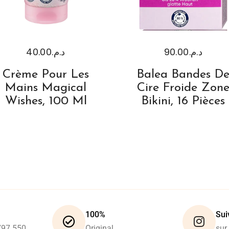
40.00
د.م.
90.00
د.م.
Crème Pour Les
Balea Bandes D
Mains Magical
Cire Froide Zon
Wishes, 100 Ml
Bikini, 16 Pièces
100%
Sui
797 550
Original
sur