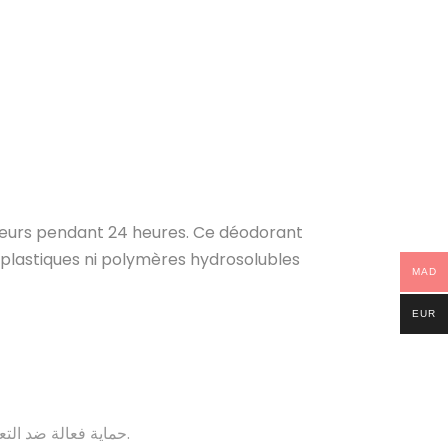
odeurs pendant 24 heures. Ce déodorant
oplastiques ni polymères hydrosolubles
MAD
EUR
. يمنحك شعورًا منعشًا بفضل تأثيره المبرد.
حماية فعالة ضد التع