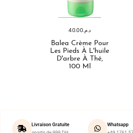
40.00
د.م.
Balea Crème Pour
Les Pieds À L'huile
D'arbre À Thé,
100 Ml
Livraison Gratuite
Whatsapp
apartir de 999 DH
+49 1761 5