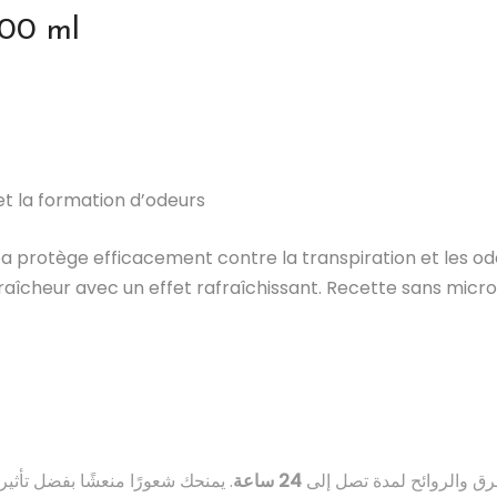
200 ml
et la formation d’odeurs
ea protège efficacement contre la transpiration et les 
fraîcheur avec un effet rafraîchissant. Recette sans micr
رق والروائح لمدة تصل إلى
24 ساعة