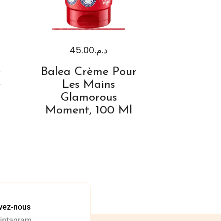
45.00
د.م.
e
Balea Crème Pour
e
Les Mains
Glamorous
Moment, 100 Ml
vez-nous
 intagram