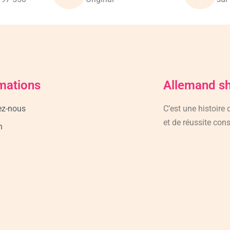
mations
Allemand s
ez-nous
C’est une histoire
et de réussite cons
n