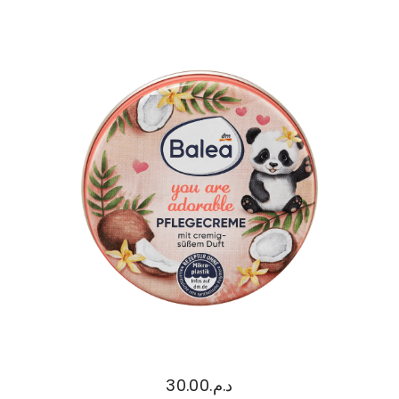
30.00
د.م.