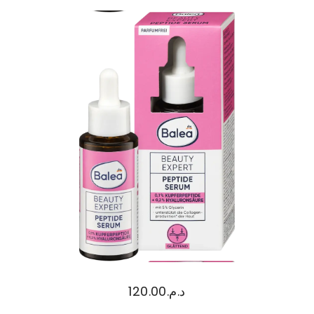
120.00
د.م.