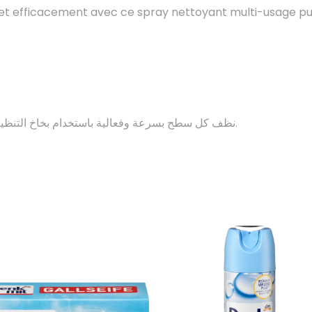
t efficacement avec ce spray nettoyant multi-usage puis
نظف كل سطح بسرعة وفعالية باستخدام بخاخ التنظيف متعدد الاستخدامات الفعال من ذا بينك ستاف.