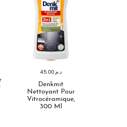
45.00
د.م.
r
Denkmit
l
Nettoyant Pour
Vitrocéramique,
300 Ml