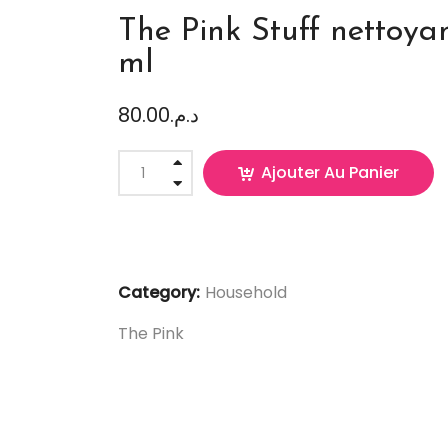
The Pink Stuff nettoya
ml
80.00
د.م.
Ajouter Au Panier
Category:
Household
The Pink