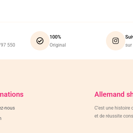
100%
Sui
797 550
Original
sur
mations
Allemand s
ez-nous
C’est une histoire
et de réussite cons
n