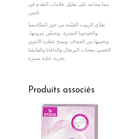
مما يساعد على تقليل علامات التقدم في
السن.
تغذّي الزيوت القيّمة من جوز المكاديميا
والجوجوبا البشرة، وتحسّن مرونتها،
وتحميها من الجفاف. ويمنح عطره الأنثوي
الحسي بنفحات البرتقال والدافانا والفانيليا
تجربة عناية مميزة.
Produits associés