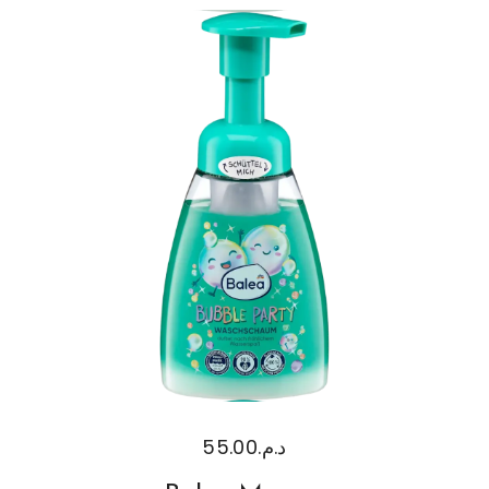
55.00
د.م.