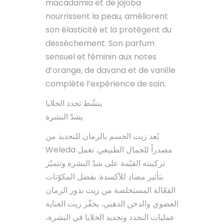
macadamia et de jojoba
nourrissent la peau, améliorent
son élasticité et la protègent du
dessèchement. Son parfum
sensuel et féminin aux notes
d’orange, de davana et de vanille
complète l’expérience de soin.
ينشّط تجدد الخلايا
يشدّ البشرة
يُعد زيت الجسم بالرمان للتجديد من
Weleda مصدراً للجمال الطبيعي. تعمل
تركيبته القيّمة على شدّ البشرة وتتميّز
بتأثير مضاد للأكسدة. بفضل المكوّنات
الفعّالة المستخلصة من زيت بذور الرمان
العضوي والدخن الذهبي، يحفّز زيت العناية
عمليات التجدد وتجديد الخلايا في البشرة،